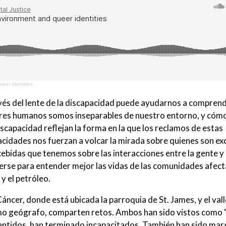
eer identities
avés del lente de la discapacidad puede ayudarnos a compren
eres humanos somos inseparables de nuestro entorno, y cómo
scapacidad reflejan la forma en la que los reclamos de estas
idades nos fuerzan a volcar la mirada sobre quienes son exc
cebidas que tenemos sobre las interacciones entre la gente y 
rse para entender mejor las vidas de las comunidades afect
y el petróleo.
ncer, donde está ubicada la parroquia de St. James, y el valle
mo geógrafo, comparten retos. Ambos han sido vistos como 
s sentidos, han terminado incapacitados. También han sido ma