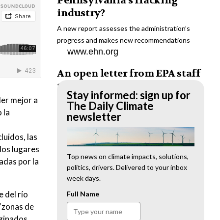
Pennsylvania’s fracking
industry?
A new report assesses the administration’s
progress and makes new recommendations
www.ehn.org
An open letter from EPA staff
to the American public
Stay informed: sign up for
der mejor a
“We cannot stand by and allow this to happen.
The Daily Climate
 la
We need to hold this administration
newsletter
accountable.”
luidos, las
www.ehn.org
los lugares
New evidence links heavy
Top news on climate impacts, solutions,
adas por la
politics, drivers. Delivered to your inbox
metal pollution with wildfire
week days.
retardants
 del río
Full Name
“The chemical black box” that blankets wildfire-
“zonas de
impacted areas is increasingly under scrutiny.
rginados