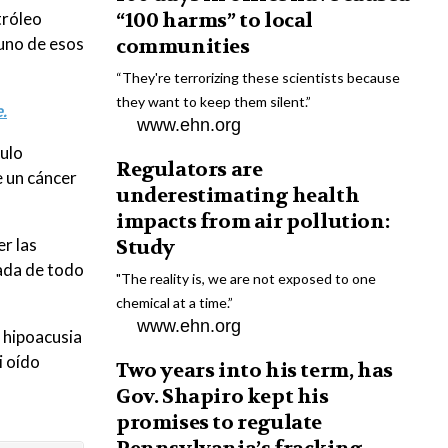
tróleo
“100 harms” to local
 uno de esos
communities
“They're terrorizing these scientists because
they want to keep them silent.”
.
www.ehn.org
mulo
Regulators are
e un cáncer
underestimating health
impacts from air pollution:
r las
Study
ada de todo
"The reality is, we are not exposed to one
chemical at a time.”
www.ehn.org
 hipoacusia
i oído
Two years into his term, has
Gov. Shapiro kept his
promises to regulate