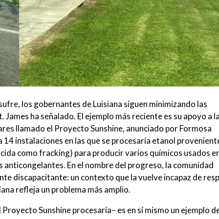
 sufre, los gobernantes de Luisiana siguen minimizando las
. James ha señalado. El ejemplo más reciente es su apoyo a l
lares llamado el Proyecto Sunshine, anunciado por Formosa
 14 instalaciones en las que se procesaría etanol provenient
ocida como fracking) para producir varios químicos usados e
as anticongelantes. En el nombre del progreso, la comunidad
te discapacitante: un contexto que la vuelve incapaz de resp
isiana refleja un problema más amplio.
 el Proyecto Sunshine procesaría– es en sí mismo un ejemplo 