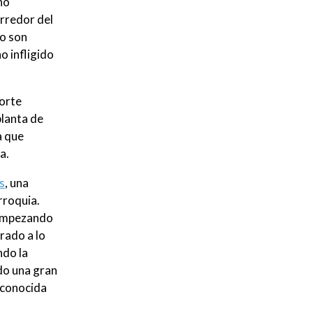
no
rredor del
po son
o infligido
Corte
planta de
a que
a.
s
, una
rroquia.
. Empezando
rado a lo
ndo la
do una gran
 conocida