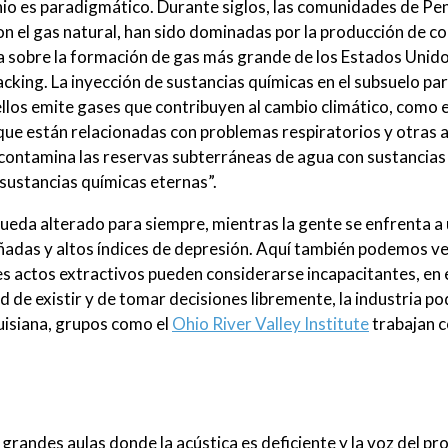
 Ohio es paradigmático. Durante siglos, las comunidades de Pe
con el gas natural, han sido dominadas por la producción de c
túa sobre la formación de gas más grande de los Estados Unido
racking. La inyección de sustancias químicas en el subsuelo pa
 ellos emite gases que contribuyen al cambio climático, como 
, que están relacionadas con problemas respiratorios y otras 
contamina las reservas subterráneas de agua con sustancias
ustancias químicas eternas”.
 queda alterado para siempre, mientras la gente se enfrenta a
adas y altos índices de depresión. Aquí también podemos v
es actos extractivos pueden considerarse incapacitantes, en 
 de existir y de tomar decisiones libremente, la industria po
Luisiana, grupos como el
Ohio River Valley Institute
trabajan c
randes aulas donde la acústica es deficiente y la voz del pr