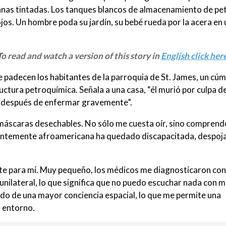
anas tintadas. Los tanques blancos de almacenamiento de pe
ojos. Un hombre poda su jardín, su bebé rueda por la acera en
o read and watch a version of this story in
English click here
padecen los habitantes de la parroquia de St. James, un cú
tura petroquímica. Señala a una casa, “él murió por culpa d
rse después de enfermar gravemente”.
 máscaras desechables. No sólo me cuesta oír, sino comprende
ntemente afroamericana ha quedado discapacitada, despoj
nte para mí. Muy pequeño, los médicos me diagnosticaron con
a unilateral, lo que significa que no puedo escuchar nada con m
do de una mayor conciencia espacial, lo que me permite una
 entorno.