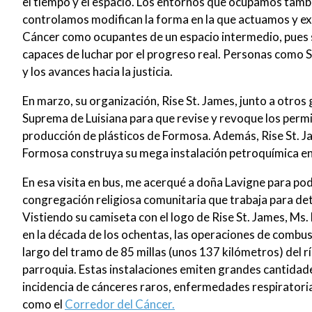
el tiempo y el espacio. Los entornos que ocupamos tamb
controlamos modifican la forma en la que actuamos y ex
Cáncer como ocupantes de un espacio intermedio, pues s
capaces de luchar por el progreso real. Personas como S
y los avances hacia la justicia.
En marzo, su organización, Rise St. James, junto a otros 
Suprema de Luisiana para que revise y revoque los permi
producción de plásticos de Formosa. Además, Rise St. 
Formosa construya su mega instalación petroquímica en S
En esa visita en bus, me acerqué a doña Lavigne para pode
congregación religiosa comunitaria que trabaja para dete
Vistiendo su camiseta con el logo de Rise St. James, Ms.
en la década de los ochentas, las operaciones de combusti
largo del tramo de 85 millas (unos 137 kilómetros) del 
parroquia. Estas instalaciones emiten grandes cantidade
incidencia de cánceres raros, enfermedades respiratoria
como el
Corredor del Cáncer.