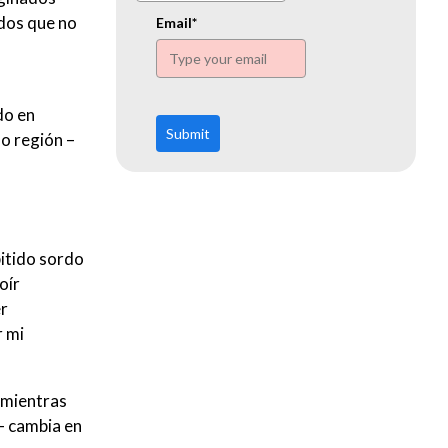
www.ehn.org
dos que no
Email*
do en
Submit
 o región –
pitido sordo
oír
er
r mi
 mientras
s– cambia en