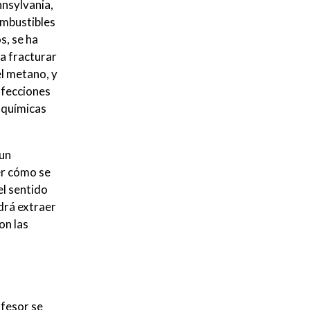
nnsylvania,
ombustibles
s, se ha
ra fracturar
el metano, y
afecciones
 químicas
 un
er cómo se
el sentido
drá extraer
on las
ofesor se