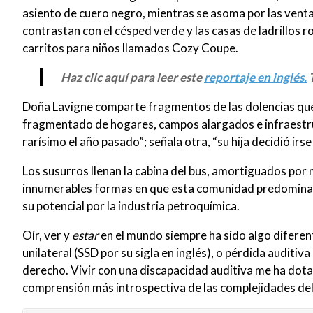
asiento de cuero negro, mientras se asoma por las vent
contrastan con el césped verde y las casas de ladrillos r
carritos para niños llamados Cozy Coupe.
Haz clic aquí para leer este
reportaje en inglés.
T
Doña Lavigne comparte fragmentos de las dolencias que 
fragmentado de hogares, campos alargados e infraestruc
rarísimo el año pasado”; señala otra, “su hija decidió i
Los susurros llenan la cabina del bus, amortiguados por
innumerables formas en que esta comunidad predomina
su potencial por la industria petroquímica.
Oír, ver y
estar
en el mundo siempre ha sido algo difere
unilateral (SSD por su sigla en inglés), o pérdida auditiv
derecho. Vivir con una discapacidad auditiva me ha dota
comprensión más introspectiva de las complejidades del