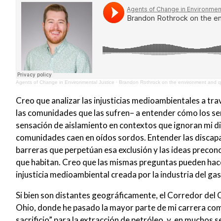
Agents of Change in Environmental Justice
·
Brandon Rothrock on the environment and qu
Creo que analizar las injusticias medioambientales a tr
las comunidades que las sufren– a entender cómo los s
sensación de aislamiento en contextos que ignoran mi di
comunidades caen en oídos sordos. Entender las discapac
barreras que perpetúan esa exclusión y las ideas precon
que habitan. Creo que las mismas preguntas pueden hace
injusticia medioambiental creada por la industria del gas 
Si bien son distantes geográficamente, el Corredor del Cá
Ohio, donde he pasado la mayor parte de mi carrera co
sacrificio” para la extracción de petróleo, y, en mucho