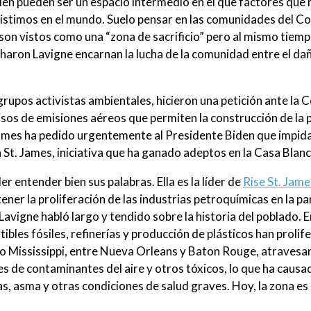
ién pueden ser un espacio intermedio en el que factores que 
istimos en el mundo. Suelo pensar en las comunidades del Co
on vistos como una “zona de sacrificio” pero al mismo tiem
haron Lavigne encarnan la lucha de la comunidad entre el dañ
grupos activistas ambientales, hicieron una petición ante la 
sos de emisiones aéreos que permiten la construcción de la 
James ha pedido urgentemente al Presidente Biden que impid
t. James, iniciativa que ha ganado adeptos en la Casa Blanc
r entender bien sus palabras. Ella es la líder de
Rise St. Jame
ner la proliferación de las industrias petroquímicas en la pa
 Lavigne habló largo y tendido sobre la historia del poblado
bles fósiles, refinerías y producción de plásticos han prolife
río Mississippi, entre Nueva Orleans y Baton Rouge, atravesa
s de contaminantes del aire y otros tóxicos, lo que ha causa
s, asma y otras condiciones de salud graves. Hoy, la zona es