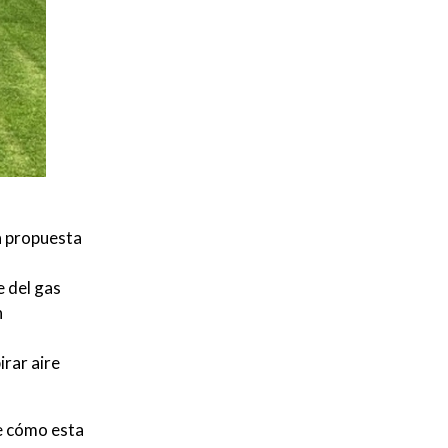
a propuesta
e del gas
n
irar aire
de cómo esta