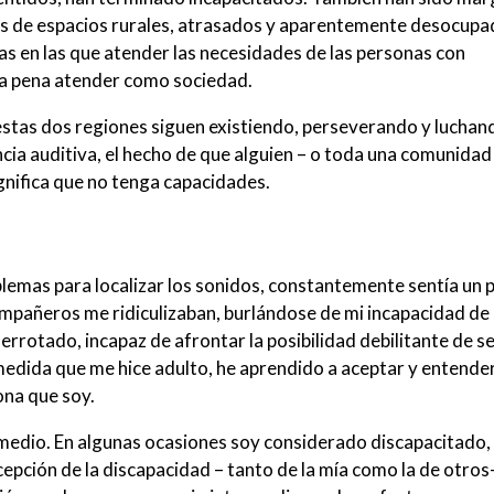
os de espacios rurales, atrasados y aparentemente desocupa
mas en las que atender las necesidades de las personas con
la pena atender como sociedad.
estas dos regiones siguen existiendo, perseverando y luchan
encia auditiva, el hecho de que alguien – o toda una comunidad
gnifica que no tenga capacidades.
lemas para localizar los sonidos, constantemente sentía un 
compañeros me ridiculizaban, burlándose de mi incapacidad de 
rotado, incapaz de afrontar la posibilidad debilitante de s
 medida que me hice adulto, he aprendido a aceptar y entende
ona que soy.
termedio. En algunas ocasiones soy considerado discapacitado,
cepción de la discapacidad – tanto de la mía como la de otro