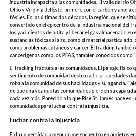
industria incapacita a las comunidades. El valle del río
Ohio y Virginia del Este, primero con el carbón y ahora 
fósiles. En las últimas dos décadas, la región, que se si
convertido en el epicentro de la industria nacional del f
los yacimientos de lutita y liberar el gas almacenado en
sustancias tóxicas al aire, como el material particulado
como problemas cutáneos y cáncer. El fracking también 
cancerígenas como los PFAS, también conocidos como “s
El fracking fractura a las comunidades. El paisaje físico
sentimiento de comunidad destrozado, propiedades dañ
roba a la comunidad de sus habilidades y su agencia. Tal
de que una vez que las comunidades pierden su capacidad
cada vez más. Parecido a lo que Rise St. James hace en 
comunidades para luchar contra la injusticia.
Luchar contra la injusticia
En la universidad a menudo me encuentro en aprietos en g