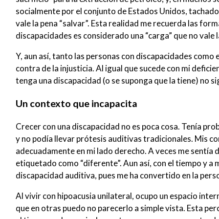
socialmente por el conjunto de Estados Unidos, tachad
vale la pena “salvar”. Esta realidad me recuerda las for
discapacidades es considerado una “carga” que no vale 
Y, aun así, tanto las personas con discapacidades como 
contra de la injusticia. Al igual que sucede con mi defici
tenga una discapacidad (o se suponga que la tiene) no si
Un contexto que incapacita
Crecer con una discapacidad no es poca cosa. Tenía prob
y no podía llevar prótesis auditivas tradicionales. Mis 
adecuadamente en mi lado derecho. A veces me sentía der
etiquetado como “diferente”. Aun así, con el tiempo y a
discapacidad auditiva, pues me ha convertido en la pers
Al vivir con hipoacusia unilateral, ocupo un espacio in
que en otras puedo no parecerlo a simple vista. Esta per