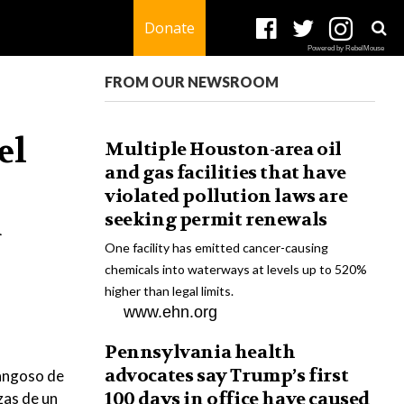
Donate
Powered by RebelMouse
FROM OUR NEWSROOM
el
Multiple Houston-area oil
and gas facilities that have
violated pollution laws are
seeking permit renewals
a
One facility has emitted cancer-causing
chemicals into waterways at levels up to 520%
higher than legal limits.
www.ehn.org
Pennsylvania health
advocates say Trump’s first
fangoso de
100 days in office have caused
zas de un