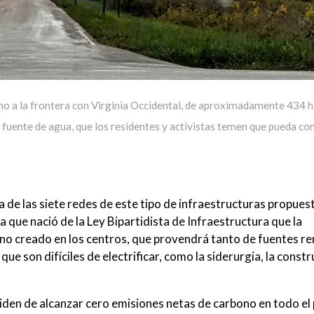
ano a la frontera con Virginia Occidental, de aproximadamente 434 h
 fuente de agua, que los residentes y activistas temen que pueda c
 de las siete redes de este tipo de infraestructuras propues
a que nació de la Ley Bipartidista de Infraestructura que la
eno creado en los centros, que provendrá tanto de fuentes r
e son difíciles de electrificar, como la siderurgia, la constr
Biden de alcanzar cero emisiones netas de carbono en todo el