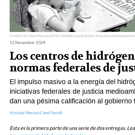
Crédito: Kristina Marusic/EHN; Jennifer Gazdick/Just Transition Northwest In
12 November 2024
Los centros de hidrógen
normas federales de jus
El impulso masivo a la energía del hidr
iniciativas federales de justicia medioa
dan una pésima calificación al gobierno 
Kristina Marusic
Cami Ferrell
Esta es la primera parte de una serie de dos entregas. Le