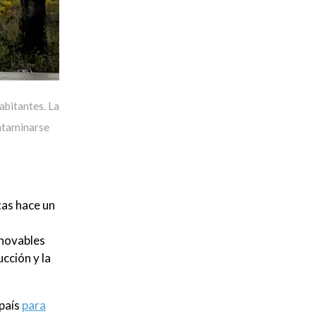
abitantes. La
ontaminarse
tas hace un
enovables
ucción y la
 país
para