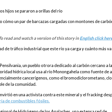
s hijos se pararon a orillas del río
do cómo un par de barcazas cargadas con montones de carbó
 To read and watch a version of this story in
English click here
d de tráfico industrial que este río ya carga y cuánto más va
 Pensilvania, un pueblo otrora dedicado al carbón cercano a l
toridad hídrica local usa al río Monongahela como fuente de 
otencialmente cancerígenos, como el bromodiclorometano, cl
ble de la comunidad.
virtió en una activista contra este mineral y el fracking des
ria de combustibles fósiles.
Regional de Hidrógeno de los Apalaches, una extensa red de