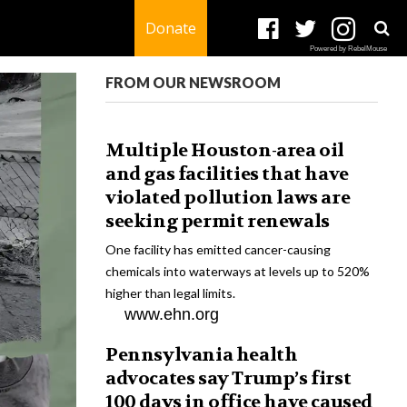
Donate
Powered by RebelMouse
FROM OUR NEWSROOM
Multiple Houston-area oil
and gas facilities that have
violated pollution laws are
seeking permit renewals
One facility has emitted cancer-causing
chemicals into waterways at levels up to 520%
higher than legal limits.
www.ehn.org
Pennsylvania health
advocates say Trump’s first
100 days in office have caused