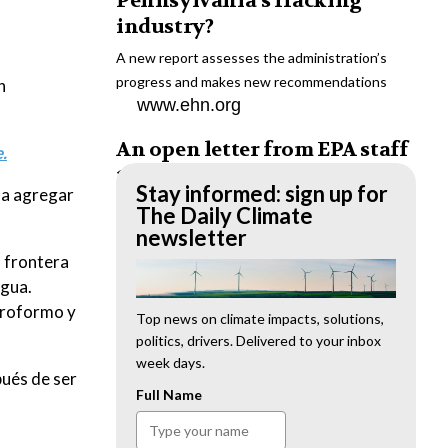
Pennsylvania’s fracking
industry?
A new report assesses the administration’s
progress and makes new recommendations
n
www.ehn.org
An open letter from EPA staff
.
to the American public
Stay informed: sign up for
 a agregar
“We cannot stand by and allow this to happen.
The Daily Climate
We need to hold this administration
newsletter
accountable.”
a frontera
www.ehn.org
agua.
oroformo y
New evidence links heavy
Top news on climate impacts, solutions,
politics, drivers. Delivered to your inbox
metal pollution with wildfire
week days.
retardants
pués de ser
Full Name
“The chemical black box” that blankets wildfire-
impacted areas is increasingly under scrutiny.