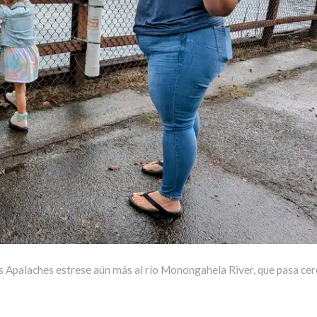
os Apalaches estrese aún más al río Monongahela River, que pasa cer