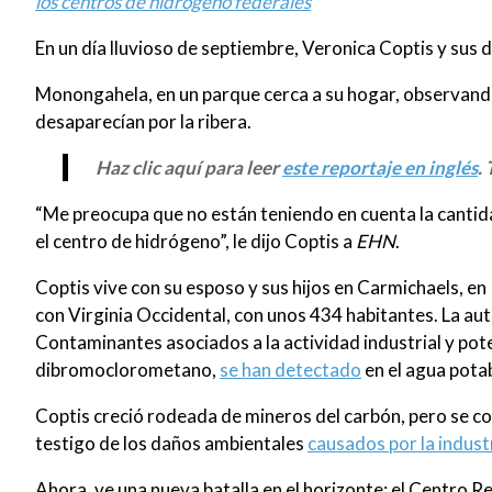
los centros de hidrógeno federales
En un día lluvioso de septiembre, Veronica Coptis y sus do
Monongahela, en un parque cerca a su hogar, observan
desaparecían por la ribera.
Haz clic aquí para leer
este reportaje en inglés
.
“Me preocupa que no están teniendo en cuenta la cantida
el centro de hidrógeno”, le dijo Coptis a
EHN
.
Coptis vive con su esposo y sus hijos en Carmichaels, en
con Virginia Occidental, con unos 434 habitantes. La au
Contaminantes asociados a la actividad industrial y p
dibromoclorometano,
se han detectado
en el agua pota
Coptis creció rodeada de mineros del carbón, pero se con
testigo de los daños ambientales
causados por la indust
Ahora, ve una nueva batalla en el horizonte: el Centro 