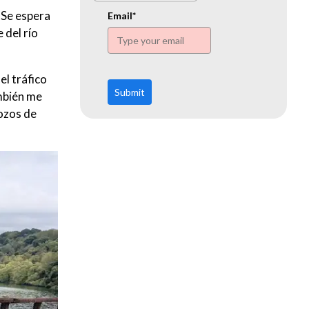
www.ehn.org
 Se espera
Email*
 del río
el tráfico
Submit
mbién me
ozos de