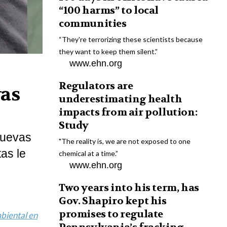
“100 harms” to local
communities
“They're terrorizing these scientists because
they want to keep them silent.”
www.ehn.org
Regulators are
vas
underestimating health
impacts from air pollution:
Study
nuevas
"The reality is, we are not exposed to one
tas le
chemical at a time.”
www.ehn.org
Two years into his term, has
Gov. Shapiro kept his
promises to regulate
mbiental en