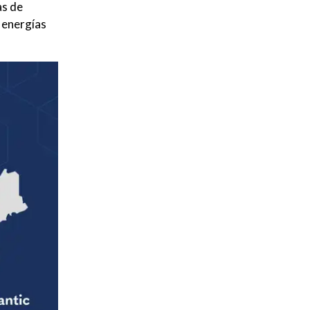
as de
 energías